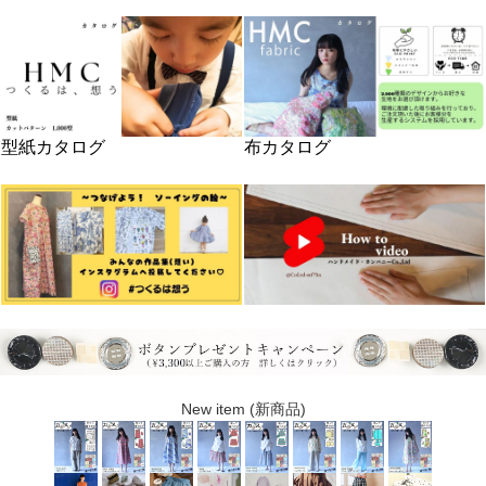
型紙カタログ
布カタログ
New item (新商品)