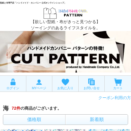
型紙と布専門店「ハンドメイド・カンパニー 公式オンラインショップ」
【欲しい型紙・布がきっと見つかる】
ソーイングのあるライフスタイルを。
ログイン
MYページ
お気に入り
お問い合せ
カート
クーポン利用の方
海
72
件
の商品がございます。
価格順
新着順