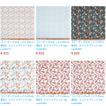
【シーチングorオックス:50cm
【シーチングorオックス:50cm
【シーチングorオックス:50cm
単位】 エコファブリック fab-
単位】 エコファブリック fab-
単位】 エコファブリック fab-
cm00471
cm00469
cm00468
¥
825
¥
825
¥
825
【シーチングorオックス:50cm
【シーチングorオックス:50cm
【シーチングorオックス:50cm
単位】 エコファブリック fab-
単位】 エコファブリック fab-
単位】 エコファブリック fab-
cm00467
cm00466
cm00465