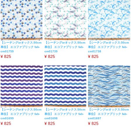
【シーチングorオックス:50cm
【シーチングorオックス:50cm
【シーチングorオックス:50cm
単位】 エコファブリック fab-
単位】 エコファブリック fab-
単位】 エコファブリック fab-
cm01759
cm01739
cm01738
¥
825
¥
825
¥
825
【シーチングorオックス:50cm
【シーチングorオックス:50cm
【シーチングorオックス:50cm
単位】 エコファブリック fab-
単位】 エコファブリック fab-
単位】 エコファブリック fab-
cm01699
cm01698
cm01697
¥
825
¥
825
¥
825