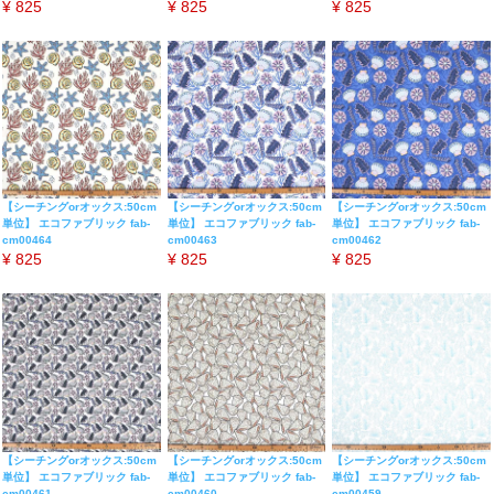
¥
825
¥
825
¥
825
【シーチングorオックス:50cm
【シーチングorオックス:50cm
【シーチングorオックス:50cm
単位】 エコファブリック fab-
単位】 エコファブリック fab-
単位】 エコファブリック fab-
cm00464
cm00463
cm00462
¥
825
¥
825
¥
825
【シーチングorオックス:50cm
【シーチングorオックス:50cm
【シーチングorオックス:50cm
単位】 エコファブリック fab-
単位】 エコファブリック fab-
単位】 エコファブリック fab-
cm00461
cm00460
cm00459