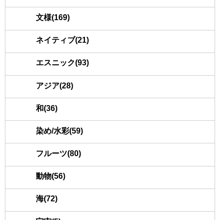
文様(169)
ネイティブ(21)
エスニック(93)
アジア(28)
和(36)
染め/水彩(59)
フルーツ(80)
動物(56)
海(72)