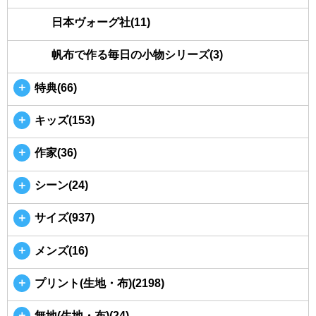
日本ヴォーグ社(11)
帆布で作る毎日の小物シリーズ(3)
＋
特典(66)
＋
キッズ(153)
＋
作家(36)
＋
シーン(24)
＋
サイズ(937)
＋
メンズ(16)
＋
プリント(生地・布)(2198)
＋
無地(生地・布)(24)