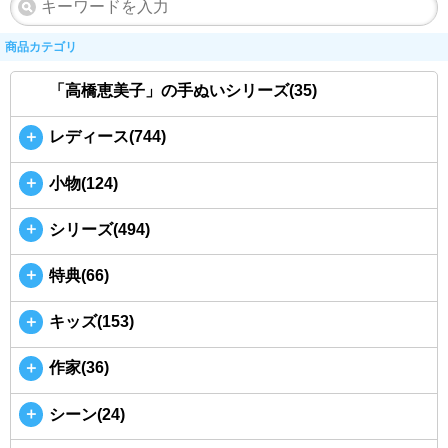
商品カテゴリ
「高橋恵美子」の手ぬいシリーズ(35)
＋
レディース(744)
＋
小物(124)
＋
シリーズ(494)
＋
特典(66)
＋
キッズ(153)
＋
作家(36)
＋
シーン(24)