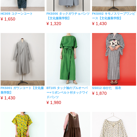
HC009 コクーンコート
FKS006 タックガウチョパンツ
FKS002 キモノスリーブワンピ
¥
1,650
【文化服装学院】
ース【文化服装学院】
¥
1,320
¥
1,430
FKS001 ガウンコート【文化服
BT105 タック袖のプルオーバ
SS012 ゆかた 浴衣
装学院】
ー+リボンベルト付タックワイ
¥
1,870
¥
1,430
ドパンツ
¥
1,980