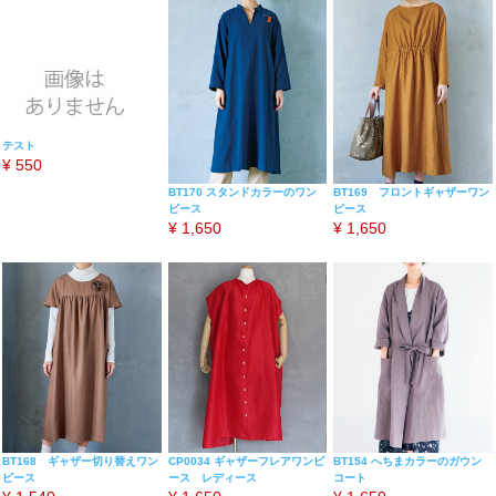
テスト
¥
550
BT170 スタンドカラーのワン
BT169 フロントギャザーワン
ピース
ピース
¥
1,650
¥
1,650
BT168 ギャザー切り替えワン
CP0034 ギャザーフレアワンピ
BT154 へちまカラーのガウン
ピース
ース レディース
コート