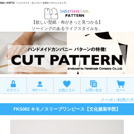
型紙と布専門店「ハンドメイド・カンパニー 公式オンラインショップ」
【欲しい型紙・布がきっと見つかる】
ソーイングのあるライフスタイルを。
ログイン
MYページ
お気に入り
お問い合せ
カート
クーポン利用の方
FKS002 キモノスリーブワンピース【文化服装学院】