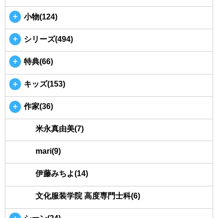
＋
小物(124)
＋
シリーズ(494)
＋
特典(66)
＋
キッズ(153)
＋
作家(36)
米永真由美(7)
mari(9)
伊藤みちよ(14)
文化服装学院 高度専門士科(6)