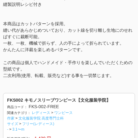
縫製説明レシピ付き
本商品はカットパターンを採用。
縫い代があらかじめついており、カット線を切り離し生地にのせれ
ばすぐに裁断可能。
一枚、一枚、機械で折らず、人の手によって折られています。
かんたんに洋裁を楽しめるパターンです。
この商品は個人でハンドメイド・手作りを楽しんでいただくための
型紙です。
二次利用(使用、転載、販売など)する事を一切禁じます。
FKS002 キモノスリーブワンピース【文化服装学院】
FKS-002-FREE
商品コード：
レディース
>
ワンピース
関連カテゴリ：
作家
>
文化服装学院 高度専門士科
サイズ
>
フリー(レディース)
-
>
3.1〜m