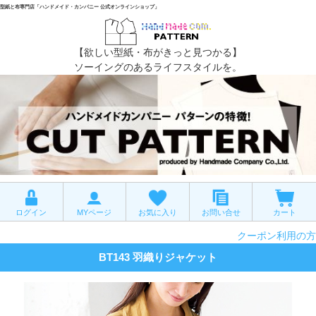
型紙と布専門店「ハンドメイド・カンパニー 公式オンラインショップ」
【欲しい型紙・布がきっと見つかる】
ソーイングのあるライフスタイルを。
ログイン
MYページ
お気に入り
お問い合せ
カート
クーポン利用の方
BT143 羽織りジャケット