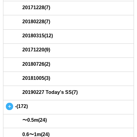
20171228(7)
20180228(7)
20180315(12)
20171220(9)
20180726(2)
20181005(3)
20190227 Today's SS(7)
＋
-(172)
〜0.5m(24)
0.6〜1m(24)