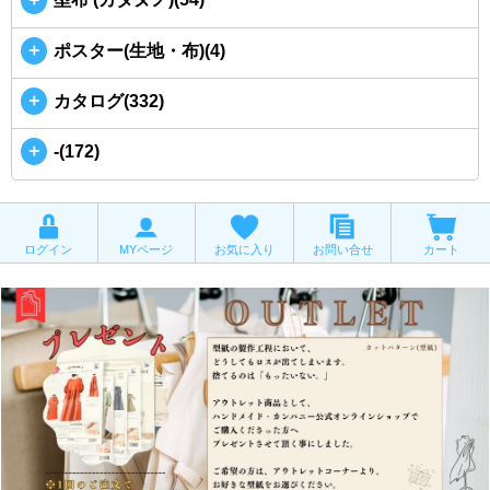
＋
ポスター(生地・布)(4)
＋
カタログ(332)
＋
-(172)
ログイン
MYページ
お気に入り
お問い合せ
カート