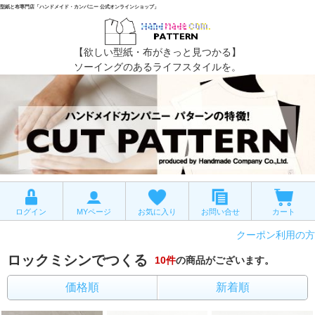
型紙と布専門店「ハンドメイド・カンパニー 公式オンラインショップ」
【欲しい型紙・布がきっと見つかる】
ソーイングのあるライフスタイルを。
ログイン
MYページ
お気に入り
お問い合せ
カート
クーポン利用の方
ロックミシンでつくる
10
件
の商品がございます。
価格順
新着順