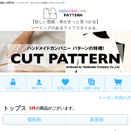
型紙と布専門店「ハンドメイド・カンパニー 公式オンラインショップ」
【欲しい型紙・布がきっと見つかる】
ソーイングのあるライフスタイルを。
ログイン
MYページ
お気に入り
お問い合せ
カート
クーポン利用の方
トップス
5
件
の商品がございます。
価格順
新着順