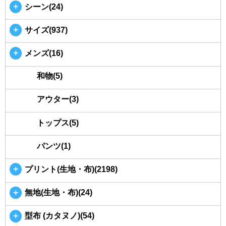
＋
シーン(24)
＋
サイズ(937)
＋
メンズ(16)
和物(5)
アウター(3)
トップス(5)
パンツ(1)
＋
プリント(生地・布)(2198)
＋
無地(生地・布)(24)
＋
型布 (カタヌノ)(54)