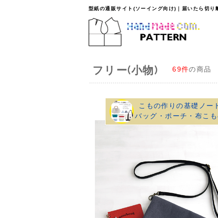
型紙の通販サイト(ソーイング向け)｜届いたら切
フリー(小物)
69件
の商品
こもの作りの基礎ノー
バッグ・ポーチ・布こも