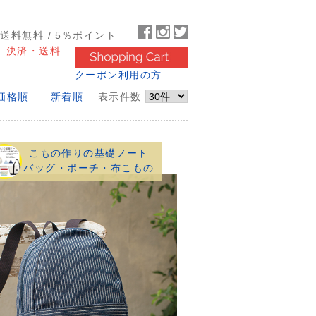
～送料無料 / 5％ポイント
決済・送料
クーポン利用の方
価格順
新着順
表示件数
こもの作りの基礎ノート
バッグ・ポーチ・布こもの