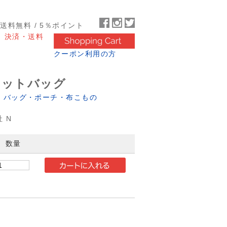
～送料無料 / 5％ポイント
決済・送料
クーポン利用の方
ポケットバッグ
 バッグ・ポーチ・布こもの
 N
数量