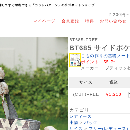
り離してすぐ裁断できる「カットパターン」の公式ネットショップ
2,200円
マイページ
会員登録
特典
お問い合わせ
BT685-FREE
BT685 サイド
こもの作りの基礎ノート
ポイント：
55
Pt
メーカー：
ブティック社
サイズ
税込
(CUT)FREE
¥1,210
カテゴリ
レディース
小物
>
バッグ
サイズ
>
フリー(レディース)