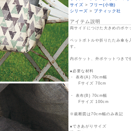
サイズ
>
フリー(小物)
シリーズ
>
ブティック社
アイテム説明
両サイドにつけた大きめのポケ
ペットボトルや折りたたみ傘を
す。
内ポケット、外ポケットつきで
●必要な材料
・ 表布(A) 70cm幅
Fサイズ 70cm
・ 表布(B) 70cm幅
Fサイズ 100cm
※裁断図は70cm幅のみ表記
●できあがりサイズ