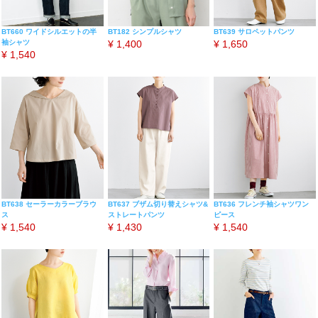
BT660 ワイドシルエットの半
BT182 シンプルシャツ
BT639 サロペットパンツ
袖シャツ
¥
1,400
¥
1,650
¥
1,540
BT638 セーラーカラーブラウ
BT637 ブザム切り替えシャツ&
BT636 フレンチ袖シャツワン
ス
ストレートパンツ
ピース
¥
1,540
¥
1,430
¥
1,540