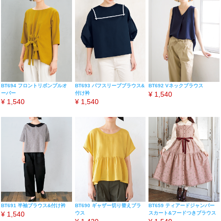
BT694 フロントリボンプルオ
BT693 パフスリーブブラウス&
BT692 Vネックブラウス
ーバー
付け衿
¥
1,540
¥
1,540
¥
1,540
BT691 半袖ブラウス&付け衿
BT690 ギャザー切り替えブラ
BT659 ティアードジャンパー
¥
1,540
ウス
スカート&フードつきブラウス