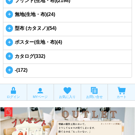
＋
プリント(生地・布)(2198)
＋
無地(生地・布)(24)
＋
型布 (カタヌノ)(54)
＋
ポスター(生地・布)(4)
＋
カタログ(332)
＋
-(172)
ログイン
MYページ
お気に入り
お問い合せ
カート