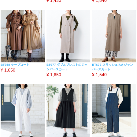
¥
1,430
¥
1,540
BT658 ケープコート
BT677 ダブルブレストのジャ
BT676 スラッシュあきジャン
¥
1,650
ンパースカート
パースカート
¥
1,650
¥
1,540