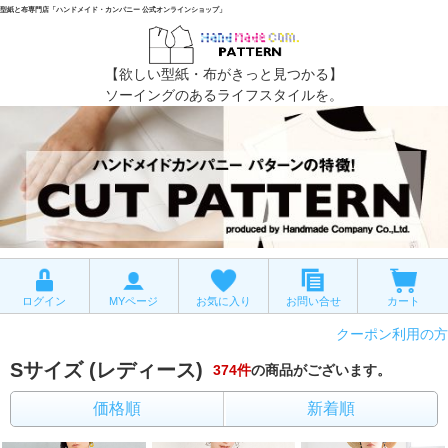
型紙と布専門店「ハンドメイド・カンパニー 公式オンラインショップ」
【欲しい型紙・布がきっと見つかる】
ソーイングのあるライフスタイルを。
ログイン
MYページ
お気に入り
お問い合せ
カート
クーポン利用の方
Sサイズ (レディース)
374
件
の商品がございます。
価格順
新着順