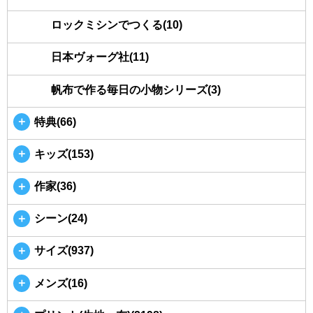
ロックミシンでつくる(10)
日本ヴォーグ社(11)
帆布で作る毎日の小物シリーズ(3)
＋
特典(66)
＋
キッズ(153)
＋
作家(36)
＋
シーン(24)
＋
サイズ(937)
＋
メンズ(16)