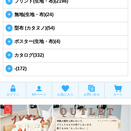
＋
プリント(生地・布)(2198)
＋
無地(生地・布)(24)
＋
型布 (カタヌノ)(54)
＋
ポスター(生地・布)(4)
＋
カタログ(332)
＋
-(172)
ログイン
MYページ
お気に入り
お問い合せ
カート