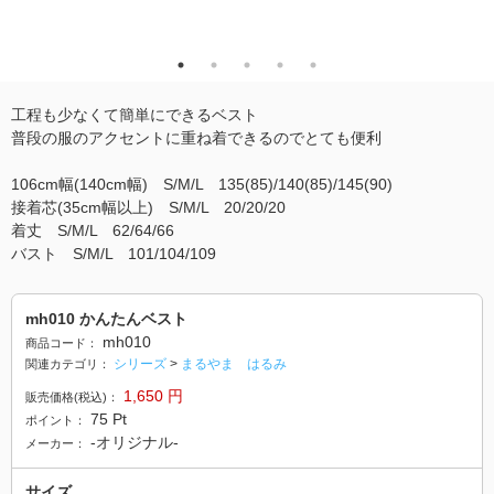
工程も少なくて簡単にできるベスト
普段の服のアクセントに重ね着できるのでとても便利
106cm幅(140cm幅) S/M/L 135(85)/140(85)/145(90)
接着芯(35cm幅以上) S/M/L 20/20/20
着丈 S/M/L 62/64/66
バスト S/M/L 101/104/109
mh010 かんたんベスト
mh010
商品コード：
シリーズ
>
まるやま はるみ
関連カテゴリ：
1,650
円
販売価格(税込)：
75
Pt
ポイント：
-オリジナル-
メーカー：
サイズ