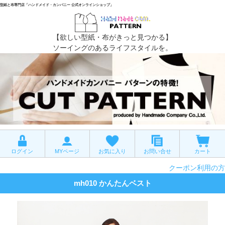
型紙と布専門店「ハンドメイド・カンパニー 公式オンラインショップ」
【欲しい型紙・布がきっと見つかる】
ソーイングのあるライフスタイルを。
ログイン
MYページ
お気に入り
お問い合せ
カート
クーポン利用の方
mh010 かんたんベスト