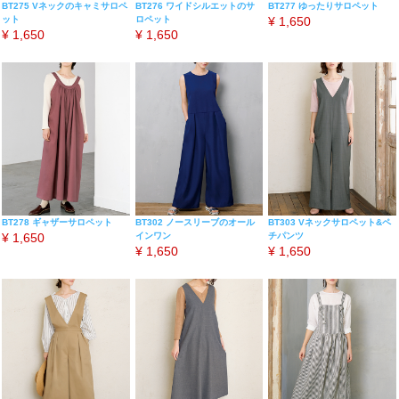
BT275 Vネックのキャミサロペ
BT276 ワイドシルエットのサ
BT277 ゆったりサロペット
ット
ロペット
¥
1,650
¥
1,650
¥
1,650
BT278 ギャザーサロペット
BT302 ノースリーブのオール
BT303 Vネックサロペット&ペ
¥
1,650
インワン
チパンツ
¥
1,650
¥
1,650