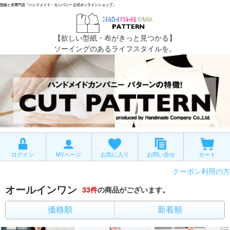
型紙と布専門店「ハンドメイド・カンパニー 公式オンラインショップ」
【欲しい型紙・布がきっと見つかる】
ソーイングのあるライフスタイルを。
ログイン
MYページ
お気に入り
お問い合せ
カート
クーポン利用の方
オールインワン
33
件
の商品がございます。
価格順
新着順