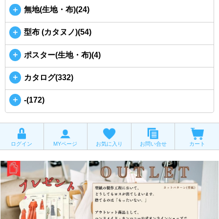
＋
無地(生地・布)(24)
＋
型布 (カタヌノ)(54)
＋
ポスター(生地・布)(4)
＋
カタログ(332)
＋
-(172)
ログイン
MYページ
お気に入り
お問い合せ
カート