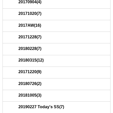
20170904(4)
20171020(7)
2017AW(16)
20171228(7)
20180228(7)
20180315(12)
20171220(9)
20180726(2)
20181005(3)
20190227 Today's SS(7)