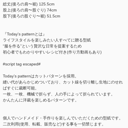
総丈(後ろの肩〜裾) 125.5cm
股上(後ろの肩〜股ぐり) 74cm
股下(後ろの股ぐり〜裾) 51.5cm
『Today's patternとは』
ライフスタイルを楽しみたい人すべてに贈る型紙
“服を作る”という贅沢な日常を提案するため
初心者でもわかりやすいレシピ付き(作り方動画もあり)
#script tag escaped#
Today’s patternはカットパターンを採用。
縫い代があらかじめついており、カット線を切り離し生地にのせれ
ばすぐに裁断可能。
一枚、一枚、機械で折らず、人の手によって折られています。
かんたんに洋裁を楽しめるパターンです。
個人でハンドメイド・手作りを楽しんでいただくための型紙です。
二次利用(使用、転載、販売など)する事を一切禁じます。