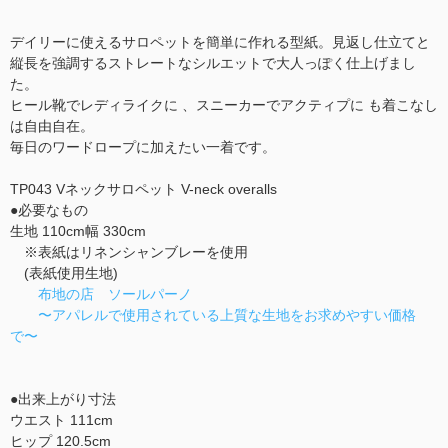
デイリーに使えるサロペットを簡単に作れる型紙。見返し仕立てと
縦長を強調するストレートなシルエットで大人っぽく仕上げまし
た。
ヒール靴でレディライクに 、スニーカーでアクティプに も着こなし
は自由自在。
毎日のワードロープに加えたい一着です。
TP043 Vネックサロペット V-neck overalls
●必要なもの
生地 110cm幅 330cm
※表紙はリネンシャンブレーを使用
(表紙使用生地)
布地の店 ソールパーノ
〜アパレルで使用されている上質な生地をお求めやすい価格
で〜
●出来上がり寸法
ウエスト 111cm
ヒップ 120.5cm