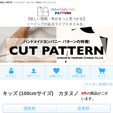
型紙と布専門店「ハンドメイド・カンパニー 公式オンラインショップ」
【欲しい型紙・布がきっと見つかる】
ソーイングのあるライフスタイルを。
ログイン
MYページ
お気に入り
お問い合せ
カート
クーポン利用の方
キッズ (100cmサイズ) カタヌノ
9
件
の商品がござ
います。
価格順
新着順