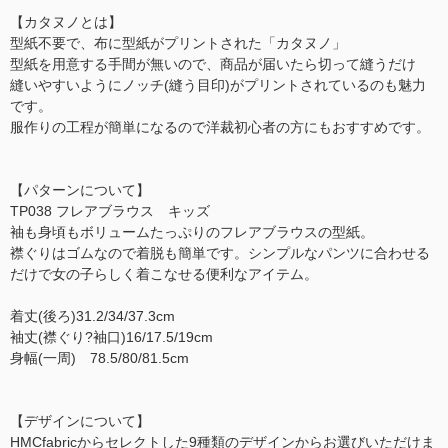
【カタヌノとは】
型紙不要で、布に型紙がプリントされた「カタヌノ」
型紙を用意する手間が無いので、商品が届いたら切って縫うだけ
縫いやすいようにノッチ(縫う目印)がプリントされているのも魅力
です。
服作りの工程が簡単になるので洋裁初心者の方にもおすすめです。
【パターンについて】
TP038 フレアブラウス キッズ
袖も身頃もボリュームたっぷりのフレアブラウスの型紙。
襟ぐりはゴムなので着脱も簡単です。シンプルなパンツに合わせる
だけで女の子らしく着こなせる便利なアイテム。
着丈(後ろ)31.2/34/37.3cm
袖丈(襟ぐり?袖口)16/17.5/19cm
身幅(一周) 78.5/80/81.5cm
【デザインについて】
HMCfabricからセレクトした9種類のデザインからお選びいただけま