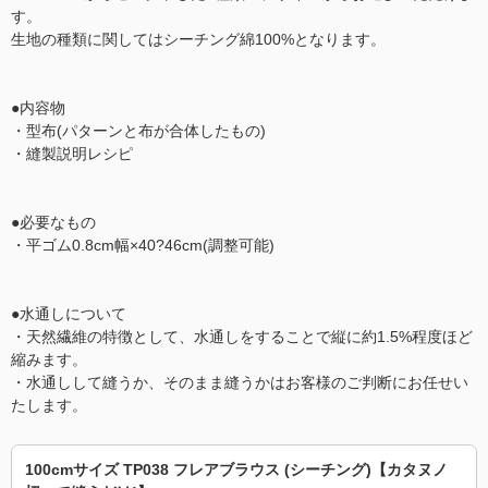
す。
生地の種類に関してはシーチング綿100%となります。
●内容物
・型布(パターンと布が合体したもの)
・縫製説明レシピ
●必要なもの
・平ゴム0.8cm幅×40?46cm(調整可能)
●水通しについて
・天然繊維の特徴として、水通しをすることで縦に約1.5%程度ほど
縮みます。
・水通しして縫うか、そのまま縫うかはお客様のご判断にお任せい
たします。
100cmサイズ TP038 フレアブラウス (シーチング)【カタヌノ