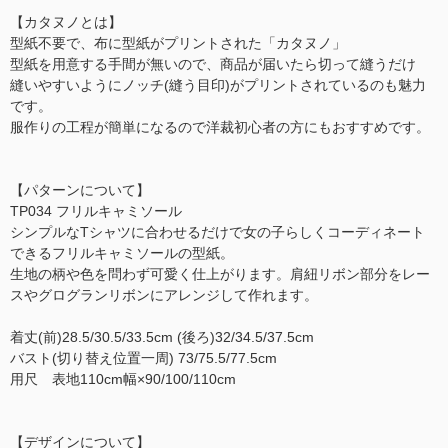
【カタヌノとは】
型紙不要で、布に型紙がプリントされた「カタヌノ」
型紙を用意する手間が無いので、商品が届いたら切って縫うだけ
縫いやすいようにノッチ(縫う目印)がプリントされているのも魅力
です。
服作りの工程が簡単になるので洋裁初心者の方にもおすすめです。
【パターンについて】
TP034 フリルキャミソール
シンプルなTシャツに合わせるだけで女の子らしくコーディネート
できるフリルキャミソールの型紙。
生地の柄や色を問わず可愛く仕上がります。肩紐リボン部分をレー
スやグログランリボンにアレンジして作れます。
着丈(前)28.5/30.5/33.5cm (後ろ)32/34.5/37.5cm
バスト(切り替え位置一周) 73/75.5/77.5cm
用尺 表地110cm幅×90/100/110cm
【デザインについて】