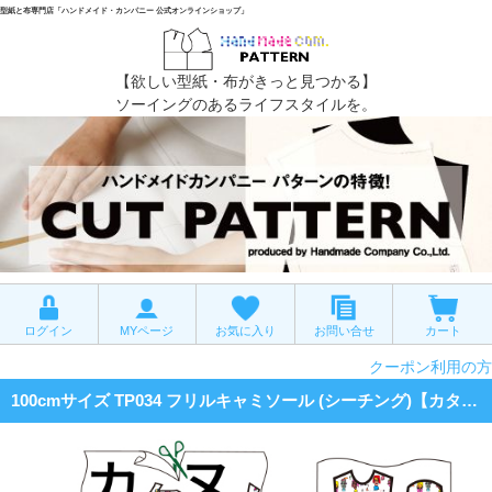
型紙と布専門店「ハンドメイド・カンパニー 公式オンラインショップ」
【欲しい型紙・布がきっと見つかる】
ソーイングのあるライフスタイルを。
ログイン
MYページ
お気に入り
お問い合せ
カート
クーポン利用の方
100cmサイズ TP034 フリルキャミソール (シーチング)【カタヌノ 切って縫うだけ!】