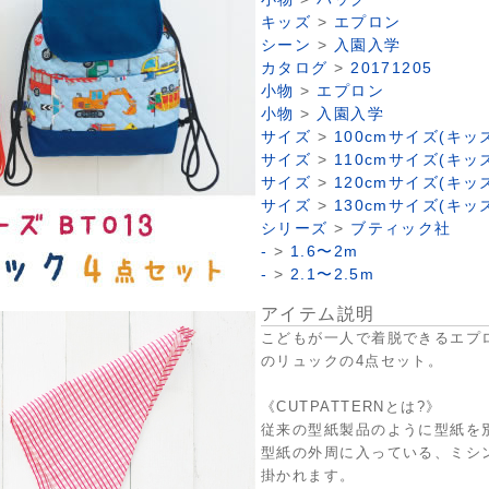
キッズ
>
エプロン
シーン
>
入園入学
カタログ
>
20171205
小物
>
エプロン
小物
>
入園入学
サイズ
>
100cmサイズ(キッ
サイズ
>
110cmサイズ(キッ
サイズ
>
120cmサイズ(キッ
サイズ
>
130cmサイズ(キッ
シリーズ
>
ブティック社
-
>
1.6〜2m
-
>
2.1〜2.5m
アイテム説明
こどもが一人で着脱できるエプ
のリュックの4点セット。
《CUTPATTERNとは?》
従来の型紙製品のように型紙を
型紙の外周に入っている、ミシ
掛かれます。