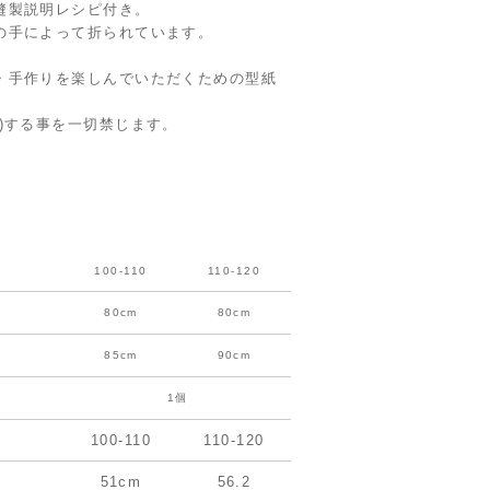
縫製説明レシピ付き。
の手によって折られています。
・手作りを楽しんでいただくための型紙
)する事を一切禁じます。
100-110
110-120
80cm
80cm
85cm
90cm
1個
100-110
110-120
51cm
56.2