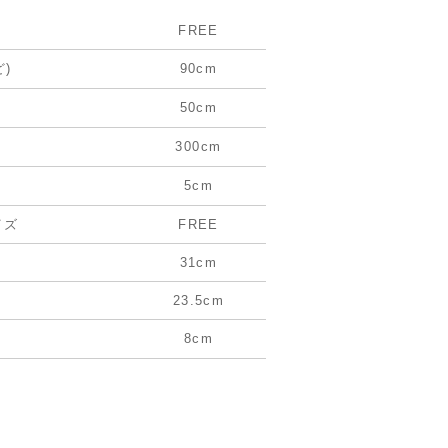
FREE
ど)
90cm
50cm
300cm
5cm
イズ
FREE
31cm
23.5cm
8cm