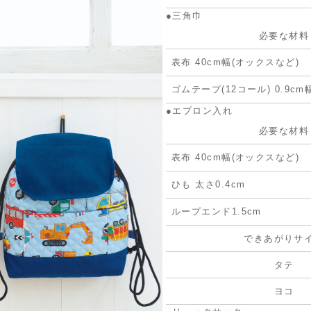
●三角巾
必要な材料
表布 40cm幅(オックスなど)
ゴムテープ(12コール) 0.9cm
●エプロン入れ
必要な材料
表布 40cm幅(オックスなど)
ひも 太さ0.4cm
ループエンド1.5cm
できあがりサ
タテ
ヨコ