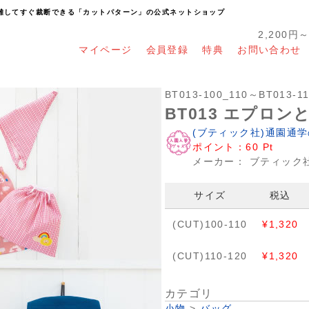
り離してすぐ裁断できる「カットパターン」の公式ネットショップ
2,200円
マイページ
会員登録
特典
お問い合わせ
BT013-100_110～BT013-1
BT013 エプロ
(ブティック社)通園通
ポイント：
60
Pt
メーカー：
ブティック
サイズ
税込
(CUT)100-110
¥1,320
(CUT)110-120
¥1,320
カテゴリ
小物
>
バッグ