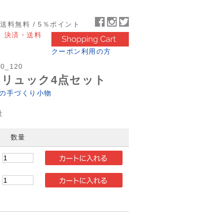
～送料無料 / 5％ポイント
決済・送料
クーポン利用の方
10_120
ンとリュック4点セット
学の手づくり小物
社
数量