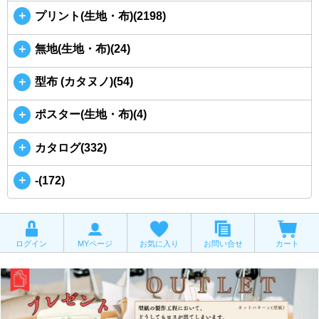
＋
プリント(生地・布)(2198)
＋
無地(生地・布)(24)
＋
型布 (カタヌノ)(54)
＋
ポスター(生地・布)(4)
＋
カタログ(332)
＋
-(172)
ログイン
MYページ
お気に入り
お問い合せ
カート