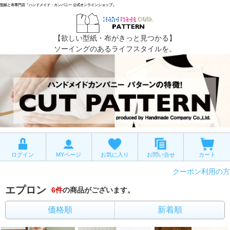
型紙と布専門店「ハンドメイド・カンパニー 公式オンラインショップ」
【欲しい型紙・布がきっと見つかる】
ソーイングのあるライフスタイルを。
ログイン
MYページ
お気に入り
お問い合せ
カート
クーポン利用の方
エプロン
6
件
の商品がございます。
価格順
新着順