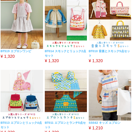
BT519 エプロンワンピ
BT014 スモックとリュック2点
BT010 音楽とスモック5点セッ
¥
1,320
セット
ト
¥
1,320
¥
1,320
BT013 エプロンとリュック4点
BT011 エプロンとランチ5点セ
SS042 キッズ エプロン
セット
ット
¥
1,210