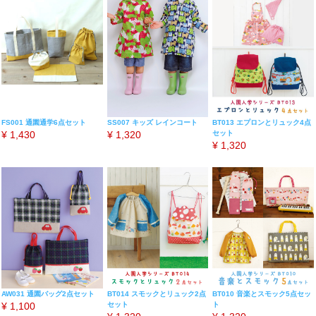
FS001 通園通学6点セット
SS007 キッズ レインコート
BT013 エプロンとリュック4点
¥
1,430
¥
1,320
セット
¥
1,320
AW031 通園バッグ2点セット
BT014 スモックとリュック2点
BT010 音楽とスモック5点セッ
¥
1,100
セット
ト