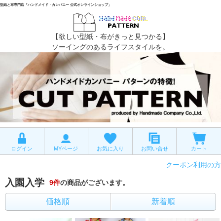
型紙と布専門店「ハンドメイド・カンパニー 公式オンラインショップ」
【欲しい型紙・布がきっと見つかる】
ソーイングのあるライフスタイルを。
ログイン
MYページ
お気に入り
お問い合せ
カート
クーポン利用の方
入園入学
9
件
の商品がございます。
価格順
新着順