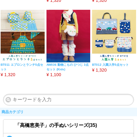
¥
1,320
¥
1,320
BT011 エプロンとランチ5点セ
BT012 入園入学5点セット
AW036 動物こもの ひつじ 3点
ット
¥
1,320
セット (Kids)
¥
1,320
¥
1,100
商品カテゴリ
「高橋恵美子」の手ぬいシリーズ(35)