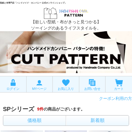
型紙と布専門店「ハンドメイド・カンパニー 公式オンラインショップ」
【欲しい型紙・布がきっと見つかる】
ソーイングのあるライフスタイルを。
ログイン
MYページ
お気に入り
お問い合せ
カート
クーポン利用の方
SPシリーズ
9
件
の商品がございます。
価格順
新着順