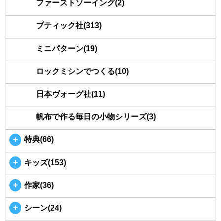
ファーストソーイング(2)
ブティック社(313)
ミニパターン(19)
ロックミシンでつくる(10)
日本ヴォーグ社(11)
帆布で作る毎日の小物シリーズ(3)
＋
特典(66)
＋
キッズ(153)
＋
作家(36)
＋
シーン(24)