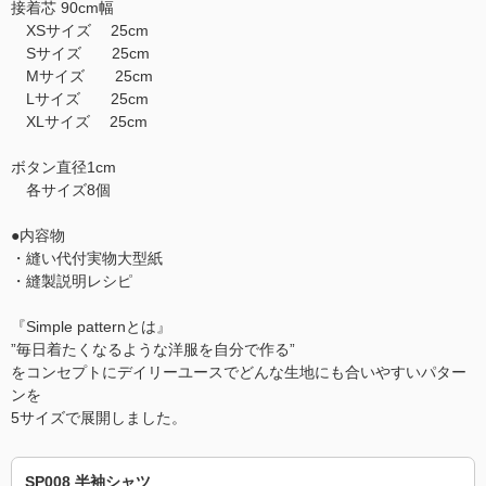
接着芯 90cm幅
XSサイズ 25cm
Sサイズ 25cm
Mサイズ 25cm
Lサイズ 25cm
XLサイズ 25cm
ボタン直径1cm
各サイズ8個
●内容物
・縫い代付実物大型紙
・縫製説明レシピ
『Simple patternとは』
”毎日着たくなるような洋服を自分で作る”
をコンセプトにデイリーユースでどんな生地にも合いやすいパター
ンを
5サイズで展開しました。
SP008 半袖シャツ