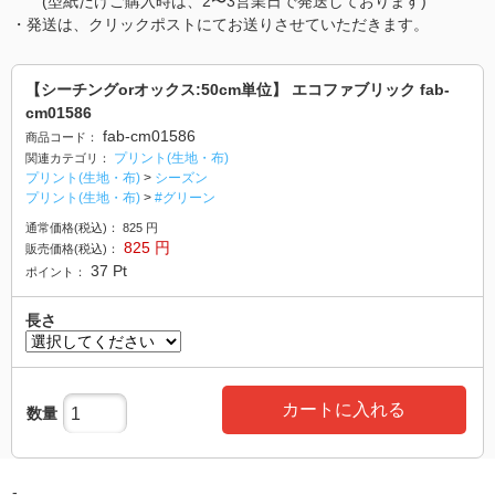
(型紙だけご購入時は、2〜3営業日で発送しております)
・発送は、クリックポストにてお送りさせていただきます。
【シーチングorオックス:50cm単位】 エコファブリック fab-
cm01586
fab-cm01586
商品コード：
プリント(生地・布)
関連カテゴリ：
プリント(生地・布)
>
シーズン
プリント(生地・布)
>
#グリーン
通常価格(税込)：
825
円
825
円
販売価格(税込)：
37
Pt
ポイント：
長さ
カートに入れる
数量
-