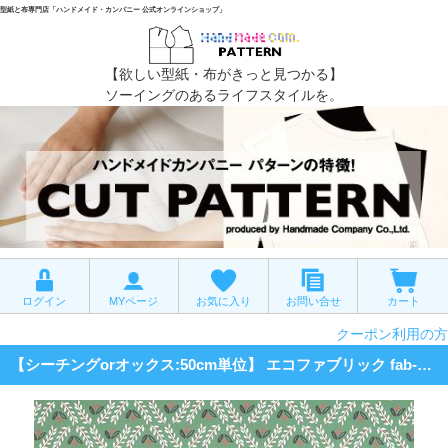
型紙と布専門店「ハンドメイド・カンパニー 公式オンラインショップ」
【欲しい型紙・布がきっと見つかる】
ソーイングのあるライフスタイルを。
ログイン
MYページ
お気に入り
お問い合せ
カート
クーポン利用の方
【シーチングorオックス:50cm単位】 エコファブリック fab-cm01586