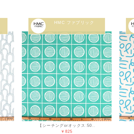
HMC ファブリック
【シーチングorオックス:50..
￥825