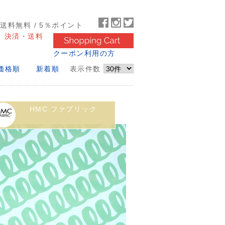
～送料無料 / 5％ポイント
決済・送料
クーポン利用の方
価格順
新着順
表示件数
HMC ファブリック