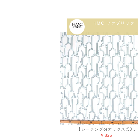
HMC ファブリック
【シーチングorオックス:50..
￥825