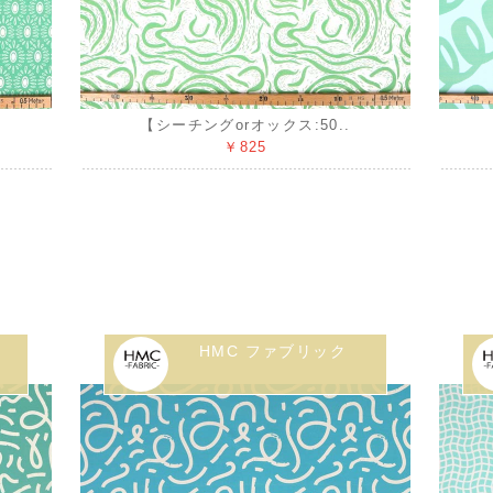
【シーチングorオックス:50..
￥825
HMC ファブリック