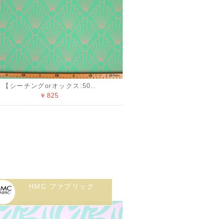
【シーチングorオックス:50..
￥825
HMC ファブリック