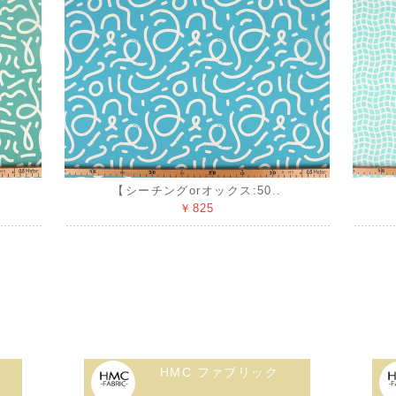
【シーチングorオックス:50..
￥825
HMC ファブリック