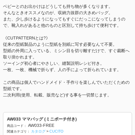
ベビーとのお出かけはどうしても持ち物が多くなります。
そんなときオススメなのが、収納力抜群の大きめバッグ。
また、少し歩けるようになってもすぐにだっこになってしまうの
で、靴入れがあると他のものと区別して持ち歩けて便利です。
《CUTPATTERNとは?》
従来の型紙製品のように型紙を別紙に写す必要なんて不要。
型紙の外周に入っている、ミシン目を切り離すだけで、すぐ裁断へ
取り掛かれます。
ソーイング初心者にやさしい、縫製説明レシピ付き。
一枚、一枚、機械で折らず、人の手によって折られています。
この商品は個人でハンドメイド・手作りを楽しんでいただくための
型紙です。
二次利用(使用、転載、販売など)する事を一切禁じます。
AW033 ママバッグ (ミニポーチ付き)
AW033-FREE
商品コード：
カタログ
>
CUCITO
関連カテゴリ：