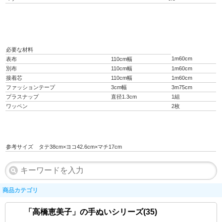
必要な材料
1m60cm
表布
110cm幅
別布
110cm幅
1m60cm
接着芯
110cm幅
1m60cm
ファッションテープ
3cm幅
3m75cm
プラスナップ
直径1.3cm
1組
ワッペン
2枚
参考サイズ タテ38cm×ヨコ42.6cm×マチ17cm
商品カテゴリ
「高橋恵美子」の手ぬいシリーズ(35)