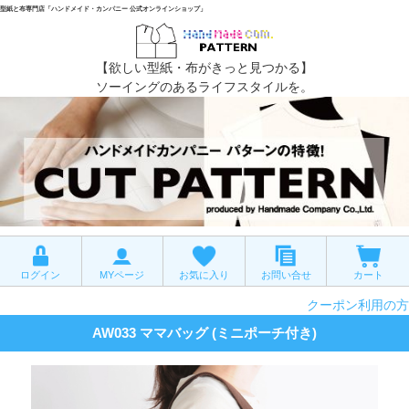
型紙と布専門店「ハンドメイド・カンパニー 公式オンラインショップ」
【欲しい型紙・布がきっと見つかる】
ソーイングのあるライフスタイルを。
ログイン
MYページ
お気に入り
お問い合せ
カート
クーポン利用の方
AW033 ママバッグ (ミニポーチ付き)