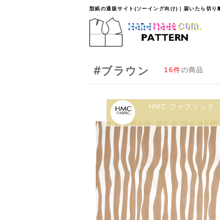
型紙の通販サイト(ソーイング向け)｜届いたら切
#ブラウン
16件
の商品
HMC ファブリック