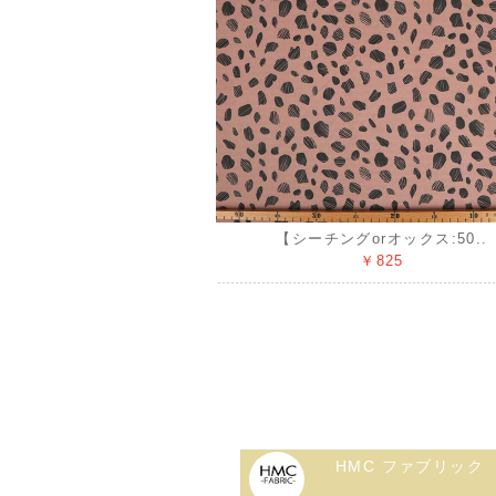
【シーチングorオックス:50..
￥825
HMC ファブリック