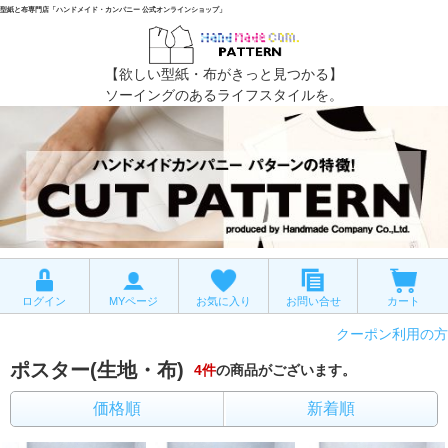
型紙と布専門店「ハンドメイド・カンパニー 公式オンラインショップ」
【欲しい型紙・布がきっと見つかる】
ソーイングのあるライフスタイルを。
ログイン
MYページ
お気に入り
お問い合せ
カート
クーポン利用の方
ポスター(生地・布)
4
件
の商品がございます。
価格順
新着順