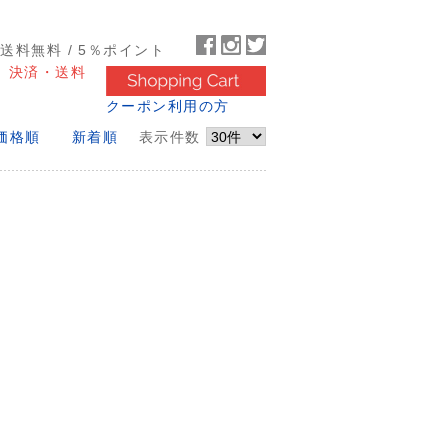
～送料無料 / 5％ポイント
決済・送料
クーポン利用の方
価格順
新着順
表示件数