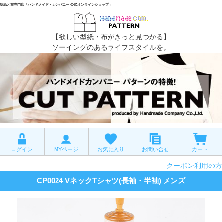
型紙と布専門店「ハンドメイド・カンパニー 公式オンラインショップ」
【欲しい型紙・布がきっと見つかる】
ソーイングのあるライフスタイルを。
ログイン
MYページ
お気に入り
お問い合せ
カート
クーポン利用の方
CP0024 VネックTシャツ(長袖・半袖) メンズ