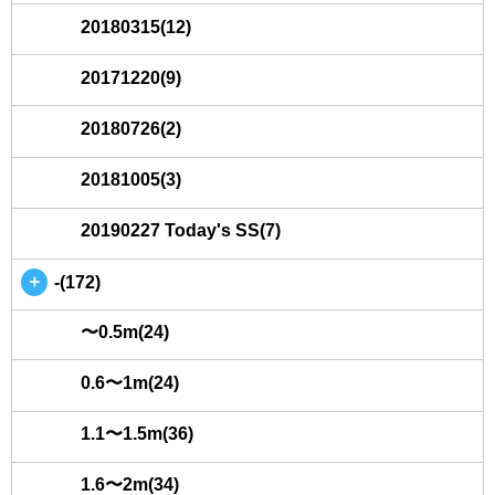
20180315(12)
20171220(9)
20180726(2)
20181005(3)
20190227 Today's SS(7)
＋
-(172)
〜0.5m(24)
0.6〜1m(24)
1.1〜1.5m(36)
1.6〜2m(34)