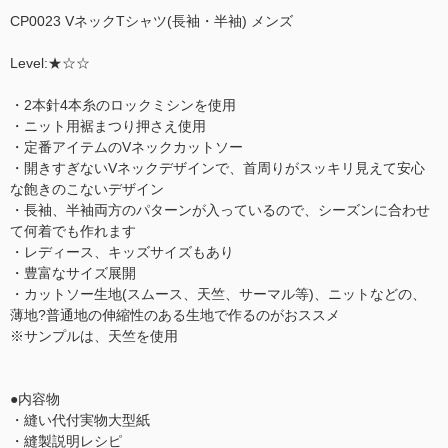
CP0023 VネックTシャツ(長袖・半袖) メンズ
Level:★☆☆
・2本針4本糸のロックミシンを使用
・ニット用裾まつり押さえ使用
・定番アイテムのVネックカットソー
・開きすぎないVネックデザインで、首周りがスッキリ見えて安心
な飽きのこないデザイン
・長袖、半袖両方のパターンが入っているので、シーズンに合わせ
て何着でも作れます
・レディース、キッズサイズもあり
・豊富なサイズ展開
・カットソー生地(スムース、天竺、サーマル等)、ニットなどの、
薄地?普通地の伸縮性のある生地で作るのがおススメ
※サンプルは、天竺を使用
●内容物
・縫い代付実物大型紙
・縫製説明レシピ