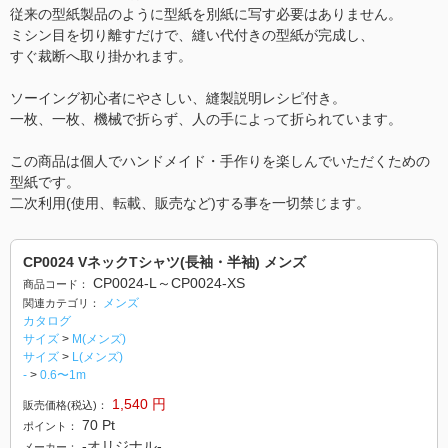
従来の型紙製品のように型紙を別紙に写す必要はありません。
ミシン目を切り離すだけで、縫い代付きの型紙が完成し、
すぐ裁断へ取り掛かれます。
ソーイング初心者にやさしい、縫製説明レシピ付き。
一枚、一枚、機械で折らず、人の手によって折られています。
この商品は個人でハンドメイド・手作りを楽しんでいただくための
型紙です。
二次利用(使用、転載、販売など)する事を一切禁じます。
CP0024 VネックTシャツ(長袖・半袖) メンズ
CP0024-L～CP0024-XS
商品コード：
メンズ
関連カテゴリ：
カタログ
サイズ
>
M(メンズ)
サイズ
>
L(メンズ)
-
>
0.6〜1m
1,540
円
販売価格(税込)：
70
Pt
ポイント：
-オリジナル-
メーカー：