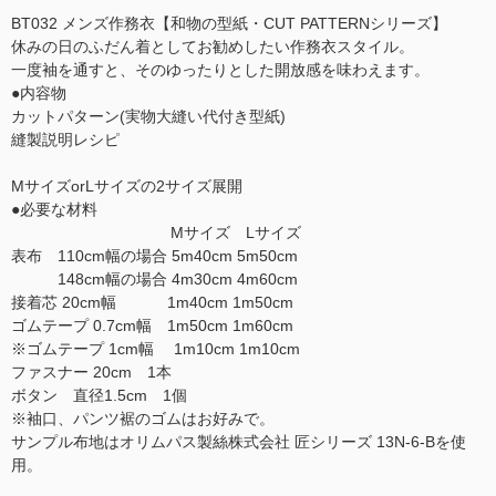
BT032 メンズ作務衣【和物の型紙・CUT PATTERNシリーズ】
休みの日のふだん着としてお勧めしたい作務衣スタイル。
一度袖を通すと、そのゆったりとした開放感を味わえます。
●内容物
カットパターン(実物大縫い代付き型紙)
縫製説明レシピ
MサイズorLサイズの2サイズ展開
●必要な材料
Mサイズ Lサイズ
表布 110cm幅の場合 5m40cm 5m50cm
148cm幅の場合 4m30cm 4m60cm
接着芯 20cm幅 1m40cm 1m50cm
ゴムテープ 0.7cm幅 1m50cm 1m60cm
※ゴムテープ 1cm幅 1m10cm 1m10cm
ファスナー 20cm 1本
ボタン 直径1.5cm 1個
※袖口、パンツ裾のゴムはお好みで。
サンプル布地はオリムパス製絲株式会社 匠シリーズ 13N-6-Bを使
用。