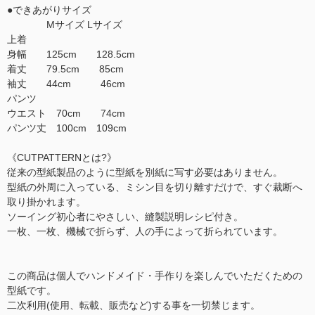
●できあがりサイズ
Mサイズ Lサイズ
上着
身幅 125cm 128.5cm
着丈 79.5cm 85cm
袖丈 44cm 46cm
パンツ
ウエスト 70cm 74cm
パンツ丈 100cm 109cm
《CUTPATTERNとは?》
従来の型紙製品のように型紙を別紙に写す必要はありません。
型紙の外周に入っている、ミシン目を切り離すだけで、すぐ裁断へ
取り掛かれます。
ソーイング初心者にやさしい、縫製説明レシピ付き。
一枚、一枚、機械で折らず、人の手によって折られています。
この商品は個人でハンドメイド・手作りを楽しんでいただくための
型紙です。
二次利用(使用、転載、販売など)する事を一切禁じます。