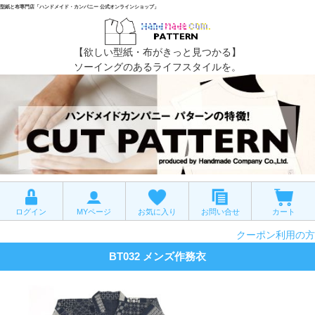
型紙と布専門店「ハンドメイド・カンパニー 公式オンラインショップ」
【欲しい型紙・布がきっと見つかる】
ソーイングのあるライフスタイルを。
ログイン
MYページ
お気に入り
お問い合せ
カート
クーポン利用の方
BT032 メンズ作務衣