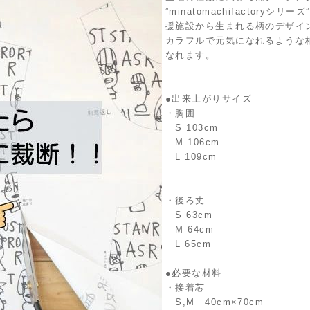
”minatomachifactor
援施設から生まれる柄のデザイ
カラフルで元気になれるような
なれます。
●出来上がりサイズ
・胸囲
S 103cm
M 106cm
L 109cm
・後ろ丈
S 63cm
M 64cm
L 65cm
●必要な材料
・接着芯
S,M 40cm×70cm