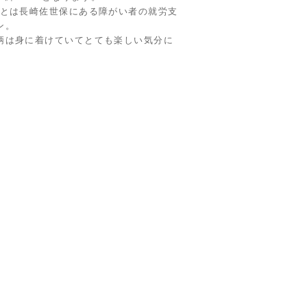
yシリーズ”とは長崎佐世保にある障がい者の就労支
ン。
柄は身に着けていてとても楽しい気分に