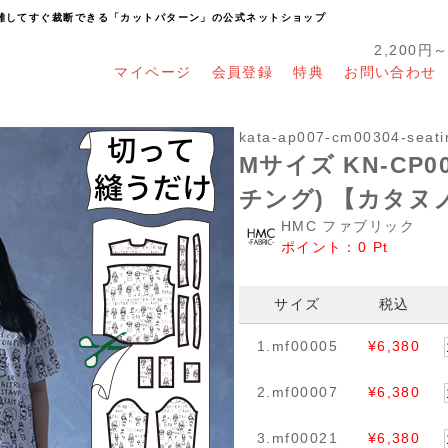
り離してすぐ裁断できる「カットパターン」の公式ネットショップ
2,200円
マイページ
会員登録
特典
お問い合わせ
kata-ap007-cm00304-seati
Mサイズ KN-CP0
チング) 【カタヌ
HMC ファブリック
ポイント：
0
Pt
サイズ
税込
1.mf00005
¥6,380
2.mf00007
¥6,380
3.mf00021
¥6,380