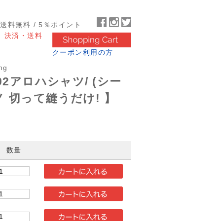
～送料無料 / 5％ポイント
決済・送料
クーポン利用の方
ng
02アロハシャツ/ (シー
ノ 切って縫うだけ! 】
数量