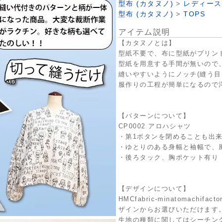
型布 (カタヌノ)
>
レディース
型布 (カタヌノ)
>
TOPS
アイテム説明
【カタヌノとは】
型紙不要で、布に型紙がプリン
型紙を用意する手間が無いので
縫いやすいようにノッチ(縫う目
服作りの工程が簡単になるので
【パターンについて】
CP0002 アロハシャツ
・第1ボタンを閉めることも出
・ゆとりのある身幅と袖幅で、
・後ろタック、胸ポケット有り
【デザインについて】
HMCfabric-minatomach
ザインからお選びいただけます
生地の種類に関してはシーチング