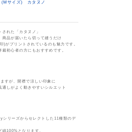
 (Mサイズ) カタヌノ
トされた「カタヌノ」
、商品が届いたら切って縫うだけ
印)がプリントされているのも魅力です。
洋裁初心者の方にもおすすめです。
来ますが、開襟で涼しい印象に
風通しがよく動きやすいシルエット
ifactoryシリーズからセレクトした11種類のデ
。
綿100%となります。