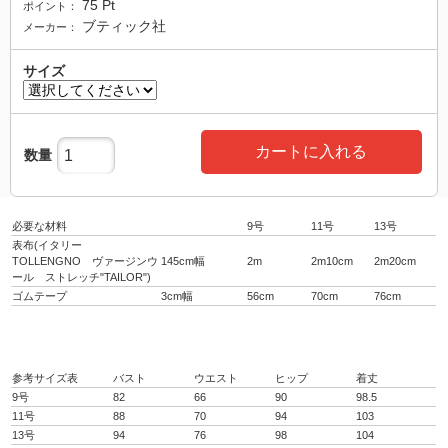
75
Pt
ポイント：
ブティック社
メーカー：
サイズ
カートに入れる
数量
必要な材料
9号
11号
13号
表布(イタリー
TOLLENGNO ヴァージンウ
145cm幅
2m
2m10cm
2m20cm
ール ストレッチ"TAILOR")
ゴムテープ
3cm幅
56cm
70cm
76cm
参考サイズ表
バスト
ウエスト
ヒップ
着丈
9号
82
66
90
98.5
11号
88
70
94
103
13号
94
76
98
104