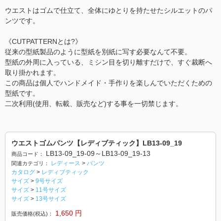
ウエストはゴムで仕立て、全体にゆとりを持たせたシルエットのパ
ンツです。
《CUTPATTERNとは?》
従来の型紙製品のように型紙を別紙に写す必要なんて不要。
型紙の外周に入っている、ミシン目を切り離すだけで、すぐ裁断へ
取り掛かれます。
この商品は個人でハンドメイド・手作りを楽しんでいただくための
型紙です。
二次利用(使用、転載、販売など)する事を一切禁じます。
ウエストゴムパンツ【レディブティック】LB13-09_19
LB13-09_19-09～LB13-09_19-13
商品コード：
レディース
>
パンツ
関連カテゴリ：
カタログ
>
レディブティック
サイズ
>
9号サイズ
サイズ
>
11号サイズ
サイズ
>
13号サイズ
1,650
円
販売価格(税込)：