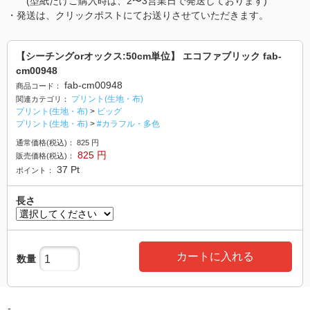
(型紙だけご購入時は、2〜3営業日で発送しております)
・発送は、クリックポストにてお送りさせていただきます。
【シーチングorオックス:50cm単位】 エコファブリック fab-
cm00948
fab-cm00948
商品コード：
プリント(生地・布)
関連カテゴリ：
プリント(生地・布)
>
ビッグ
プリント(生地・布)
>
#カラフル・多色
通常価格(税込)：
825
円
825
円
販売価格(税込)：
37
Pt
ポイント：
長さ
カートに入れる
数量
-