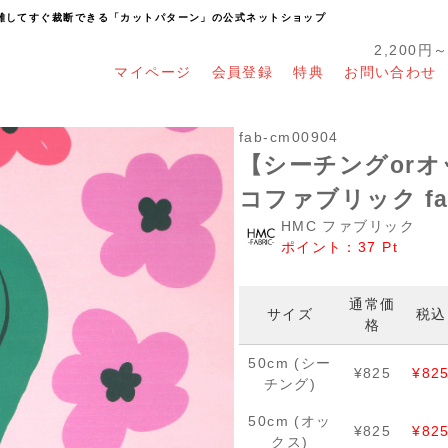
り離してすぐ裁断できる「カットパターン」の公式ネットショップ
2,200円
マイページ
会員登録
特典
お問い合わせ
fab-cm00904
【シーチングorオッ
コファブリック fab
HMC ファブリック
ポイント：
37
Pt
通常価
サイズ
税込
格
50cm (シー
¥825
¥82
チング)
50cm (オッ
¥825
¥82
クス)