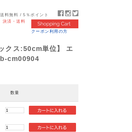
～送料無料 / 5％ポイント
決済・送料
クーポン利用の方
クス:50cm単位】 エ
-cm00904
数量
5
5