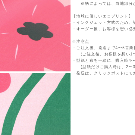
※柄によっては、白地部分が
【地球に優しいエコプリント】
・インクジェット方式のため、
・オーダー後、お客様を想い必
※注意点
・ご注文後、発送まで4〜5営業
(ご注文後、お客様を想い1つ
・型紙と布を一緒に、購入時4
(型紙だけご購入時は、2〜3
・発送は、クリックポストにて
-