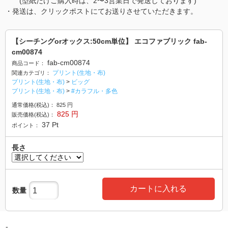
(型紙だけご購入時は、2〜3営業日で発送しております)
・発送は、クリックポストにてお送りさせていただきます。
【シーチングorオックス:50cm単位】 エコファブリック fab-
cm00874
fab-cm00874
商品コード：
プリント(生地・布)
関連カテゴリ：
プリント(生地・布)
>
ビッグ
プリント(生地・布)
>
#カラフル・多色
通常価格(税込)：
825
円
825
円
販売価格(税込)：
37
Pt
ポイント：
長さ
カートに入れる
数量
-