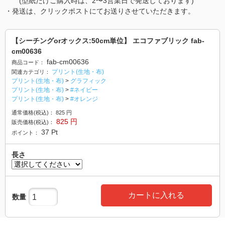
(型紙だけご購入時は、2〜3営業日で発送しております)
・発送は、クリックポストにてお送りさせていただきます。
【シーチングorオックス:50cm単位】 エコファブリック fab-
cm00636
fab-cm00636
商品コード：
プリント(生地・布)
関連カテゴリ：
プリント(生地・布)
>
グラフィック
プリント(生地・布)
>
#ネイビー
プリント(生地・布)
>
#オレンジ
通常価格(税込)：
825
円
825
円
販売価格(税込)：
37
Pt
ポイント：
長さ
カートに入れる
数量