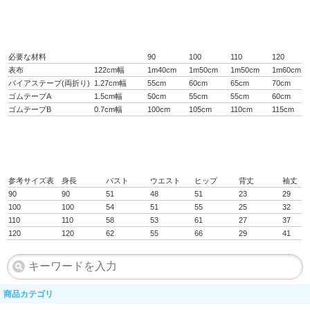
必要な材料
90
100
110
120
表布
122cm幅
1m40cm
1m50cm
1m50cm
1m60cm
バイアステープ(両折り)
1.27cm幅
55cm
60cm
65cm
70cm
ゴムテープA
1.5cm幅
50cm
55cm
55cm
60cm
ゴムテープB
0.7cm幅
100cm
105cm
110cm
115cm
参考サイズ表
身長
バスト
ウエスト
ヒップ
背丈
袖丈
90
90
51
48
51
23
29
100
100
54
51
55
25
32
110
110
58
53
61
27
37
120
120
62
55
66
29
41
商品カテゴリ