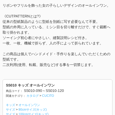
リボンやフリルを飾った女の子らしいデザインのオールインワン。
《CUTPATTERNとは?》
従来の型紙製品のように型紙を別紙に写す必要なんて不要。
型紙の外周に入っている、ミシン目を切り離すだけで、すぐ裁断へ
取り掛かれます。
ソーイング初心者にやさしい、縫製説明レシピ付き。
一枚、一枚、機械で折らず、人の手によって折られています。
この商品は個人でハンドメイド・手作りを楽しんでいただくための
型紙です。
二次利用(使用、転載、販売など)する事を一切禁じます。
SS010 キッズ オールインワン
SS010-090～SS010-120
商品コード：
カタログ
>
CUCITO
関連カテゴリ：
キッズ
>
オールインワン
サイズ
>
90cmサイズ(キッズ)
サイズ
>
100cmサイズ(キッズ)