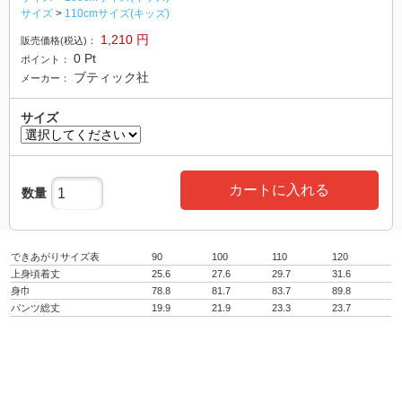
サイズ
>
110cmサイズ(キッズ)
1,210
円
販売価格(税込)：
0
Pt
ポイント：
ブティック社
メーカー：
サイズ
カートに入れる
数量
できあがりサイズ表
90
100
110
120
上身頃着丈
25.6
27.6
29.7
31.6
身巾
78.8
81.7
83.7
89.8
パンツ総丈
19.9
21.9
23.3
23.7